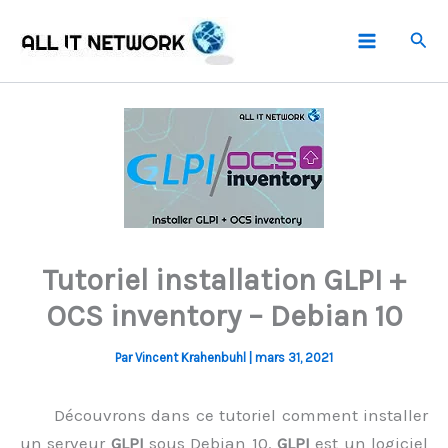
Aller
Rech
au
contenu
Tutoriel installation GLPI +
OCS inventory – Debian 10
Par
Vincent Krahenbuhl
|
mars 31, 2021
Découvrons dans ce tutoriel comment installer
un serveur
GLPI
sous Debian 10.
GLPI
est un logiciel