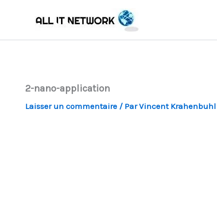
Aller
au
contenu
2-nano-application
Laisser un commentaire
/ Par
Vincent Krahenbuh