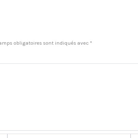
amps obligatoires sont indiqués avec
*
ment
E-
Site