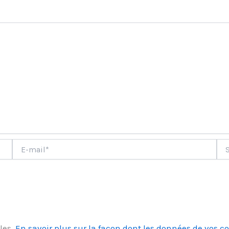
ment
E-
Site
mail*
les.
En savoir plus sur la façon dont les données de vos c