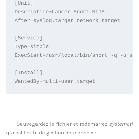
[Unit]

Description=Lancer Snort NIDS

After=syslog.target network.target

[Service]

Type=simple

ExecStart=/usr/local/bin/snort -q -u sno
[Install]

WantedBy=multi-user.target
Sauvegardez le fichier et redémarrez
systemctl
qui est l’outil de gestion des services: