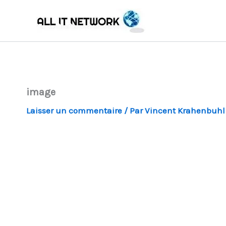
Aller
au
contenu
image
Laisser un commentaire
/ Par
Vincent Krahenbuh