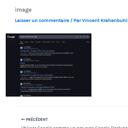
image
Laisser un commentaire
/ Par
Vincent Krahenbuh
PRÉCÉDENT
Utiliser Google comme un pro avec Google Dorking