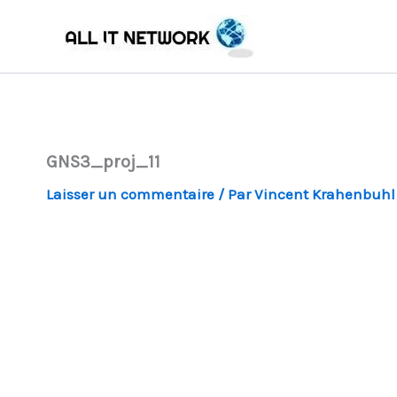
Aller
au
contenu
GNS3_proj_11
Laisser un commentaire
/ Par
Vincent Krahenbuh