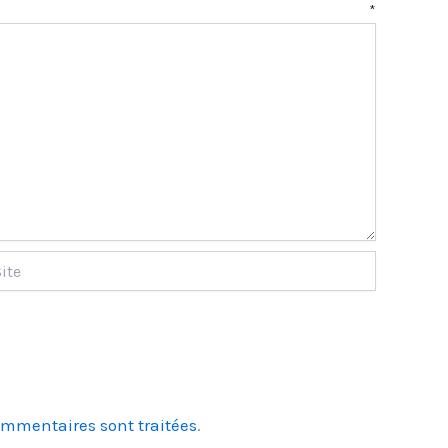
aire
*
ommentaires sont traitées
.