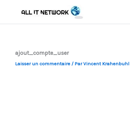
Aller
au
contenu
ajout_compte_user
Laisser un commentaire
/ Par
Vincent Krahenbuh