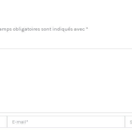
amps obligatoires sont indiqués avec
*
ment
E-
Site
mail*