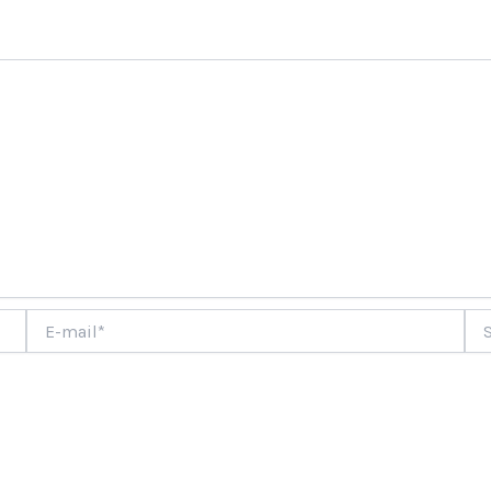
ment
E-
Site
mail*