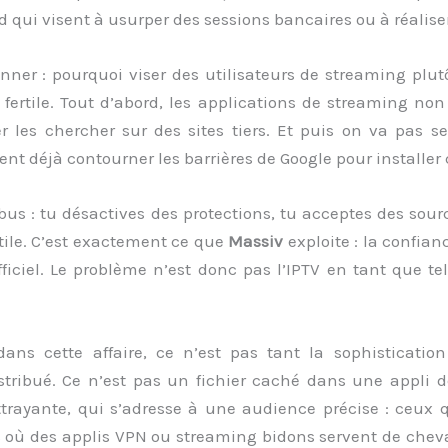
 qui visent à usurper des sessions bancaires ou à réalise
nner : pourquoi viser des utilisateurs de streaming plu
 fertile. Tout d’abord, les applications de streaming no
ller les chercher sur des sites tiers. Et puis on va pas 
 déjà contourner les barrières de Google pour installer c
abus : tu désactives des protections, tu acceptes des sou
tile. C’est exactement ce que
Massiv
exploite : la confian
officiel. Le problème n’est donc pas l’IPTV en tant que t
 dans cette affaire, ce n’est pas tant la sophisticati
stribué. Ce n’est pas un fichier caché dans une appli 
rayante, qui s’adresse à une audience précise : ceux qu
s où des applis VPN ou streaming bidons servent de chev