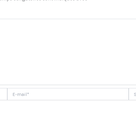
ment
E-
Site
mail*