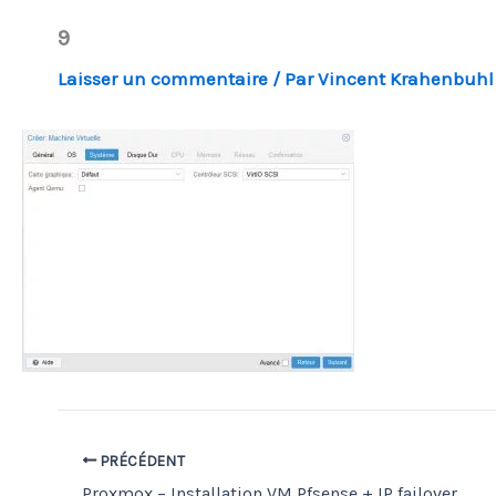
9
Laisser un commentaire
/ Par
Vincent Krahenbuh
PRÉCÉDENT
Proxmox – Installation VM Pfsense + IP failover