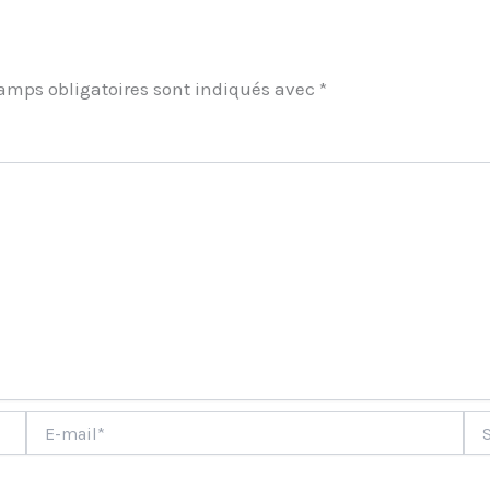
amps obligatoires sont indiqués avec
*
ment
E-
Site
mail*