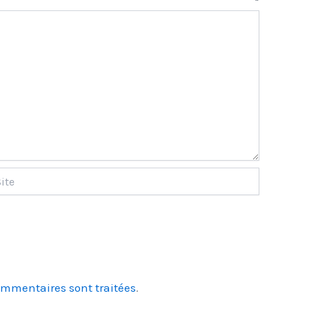
aire
*
ommentaires sont traitées
.