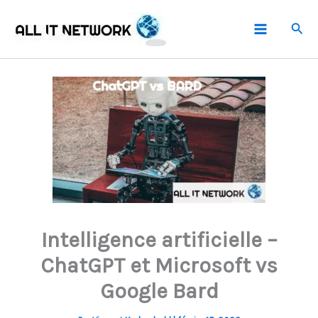
Aller
Rech
au
contenu
Intelligence artificielle –
ChatGPT et Microsoft vs
Google Bard