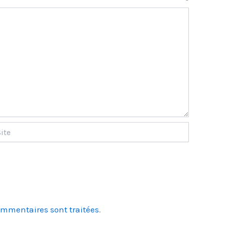
aire
*
ommentaires sont traitées
.