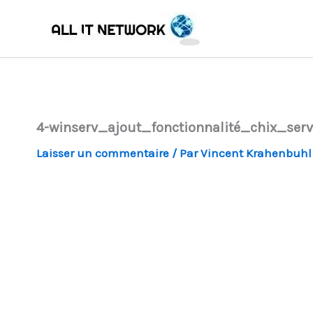
Aller
au
contenu
4-winserv_ajout_fonctionnalité_chix_ser
Laisser un commentaire
/ Par
Vincent Krahenbuh