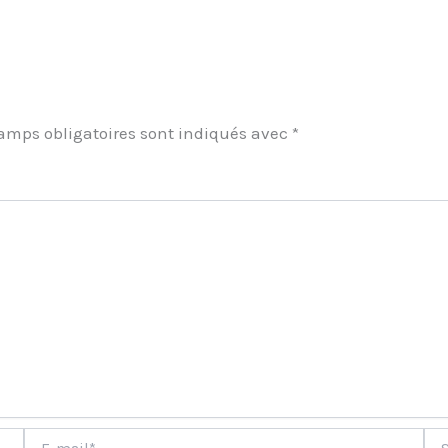
amps obligatoires sont indiqués avec
*
ment
E-
Site