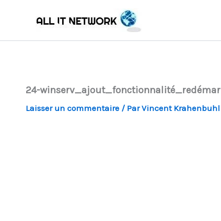
Aller
au
contenu
24-winserv_ajout_fonctionnalité_redém
Laisser un commentaire
/ Par
Vincent Krahenbuh