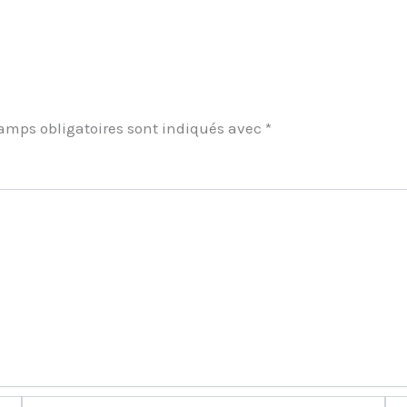
amps obligatoires sont indiqués avec
*
ment
E-
Site