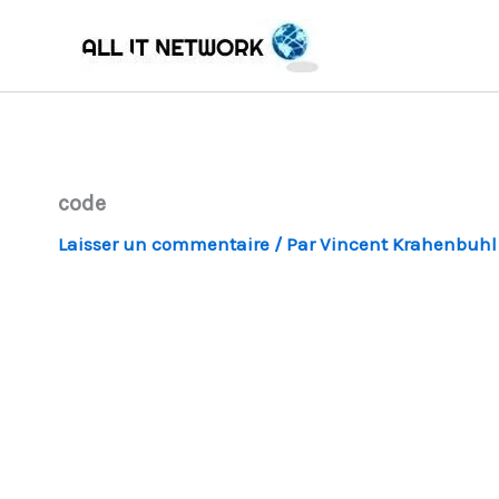
Aller
au
contenu
code
Laisser un commentaire
/ Par
Vincent Krahenbuh