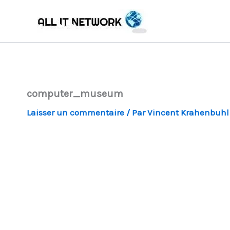
Aller
au
contenu
computer_museum
Laisser un commentaire
/ Par
Vincent Krahenbuh