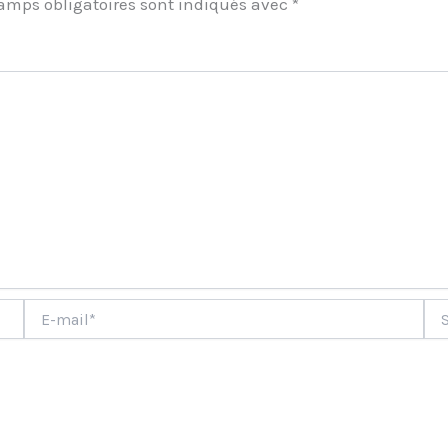
amps obligatoires sont indiqués avec
*
ment
E-
Site
mail*