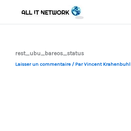
Aller
au
contenu
rest_ubu_bareos_status
Laisser un commentaire
/ Par
Vincent Krahenbuh